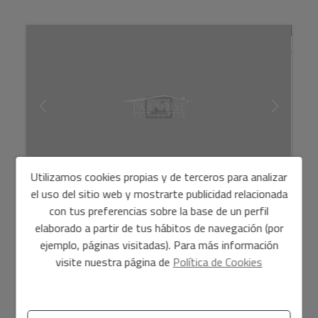
Utilizamos cookies propias y de terceros para analizar
el uso del sitio web y mostrarte publicidad relacionada
Casa adosada de nueva construcción en El
con tus preferencias sobre la base de un perfil
Vergel, cerca ...
elaborado a partir de tus hábitos de navegación (por
384.500 €
ejemplo, páginas visitadas). Para más información
visite nuestra página de
Política de Cookies
Ventanas y puertas de terraza de aluminio de alta calidad,
con rotura de puente térmico y doble acristalamiento con
cámara tipo «Climalit». Persianas motorizadas en ...