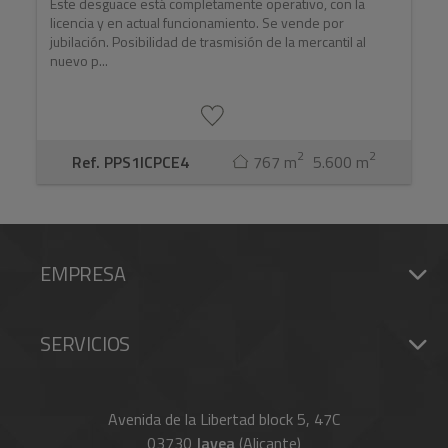
Este desguace está completamente operativo, con la
licencia y en actual funcionamiento. Se vende por
jubilación. Posibilidad de trasmisión de la mercantil al
nuevo p...
2
2
Ref. PPS1ICPCE4
767 m
5.600 m
EMPRESA
SERVICIOS
Avenida de la Libertad block 5, 47C
03730
Javea
(Alicante)