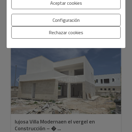
Aceptar cookies
Configuración
2
2
Ref. PPS1GFG26D
76 m
78 m
2
2
Rechazar cookies
lujosa Villa Modernaen el vergel en
Construcción – � ...