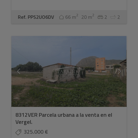
2
2
Ref. PPS2UO6DV
66 m
20 m
2
2
8312VER Parcela urbana a la venta en el
Vergel.
325.000 €