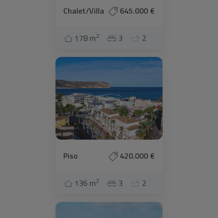
Chalet/Villa
645.000 €
2
178 m
3
2
Piso
420.000 €
2
136 m
3
2