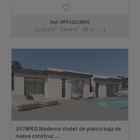
Ref. PPS1GLCNRG
2
2
253 m
1.549 m
3
3
3578PED Moderno chalet de planta baja de
nueva construc ...