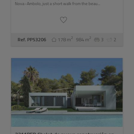
Nova–Ambolo, just a short walk from the beau...
2
2
Ref. PPS3206
178 m
984 m
3
2