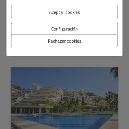
Propiedad mediterránea con un interior espacioso y
ligeramente rústico. En el nivel de entrada, una sala de
Aceptar cookies
recepción conduce a una espaciosa cocina de planta
abiert...
Configuración
Rechazar cookies
2
2
Ref. PPS1FBJ4O0
182 m
595 m
3
2