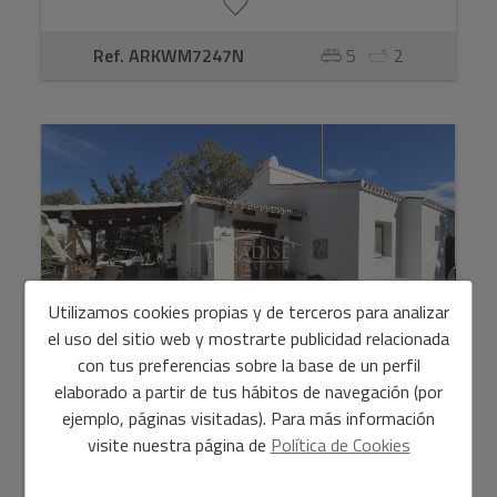
Ref. ARKWM7247N
5
2
Utilizamos cookies propias y de terceros para analizar
el uso del sitio web y mostrarte publicidad relacionada
con tus preferencias sobre la base de un perfil
elaborado a partir de tus hábitos de navegación (por
Preciosa villa reformada de 3 dormitorios
ejemplo, páginas visitadas). Para más información
con piscina p ...
visite nuestra página de
Política de Cookies
628.000 €