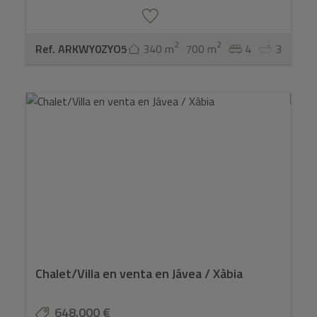
2
2
Ref. ARKWY0ZYO5
340 m
700 m
4
3
Chalet/Villa en venta en Jávea / Xàbia
648.000 €