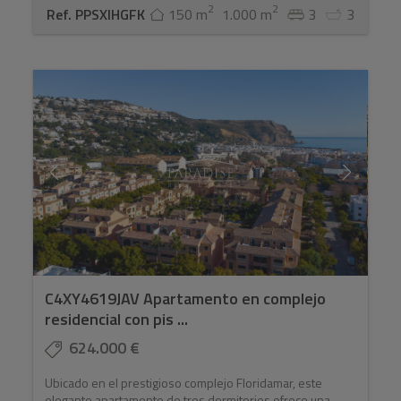
2
2
Ref. PPSXIHGFK
150 m
1.000 m
3
3
C4XY4619JAV Apartamento en complejo
residencial con pis ...
624.000 €
Ubicado en el prestigioso complejo Floridamar, este
elegante apartamento de tres dormitorios ofrece una