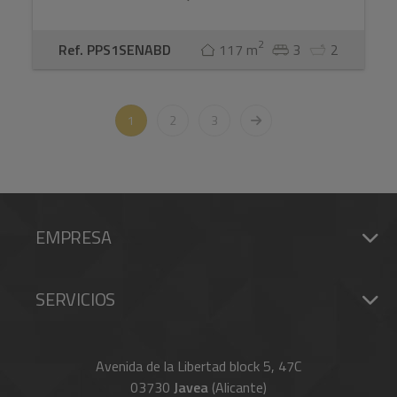
2
Ref. PPS1SENABD
117 m
3
2
1
2
3
EMPRESA
SERVICIOS
Avenida de la Libertad block 5, 47C
03730
Javea
(Alicante)