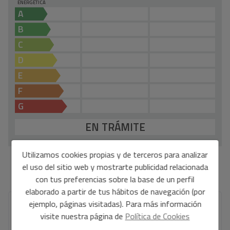
ENERGÉTICA
A
B
C
D
E
F
G
EN TRÁMITE
Utilizamos cookies propias y de terceros para analizar
*Esta información está sujeta a errores y no forma parte de ningún contrato. La oferta
el uso del sitio web y mostrarte publicidad relacionada
puede ser modificada o retirada sin previo aviso. El precio no incluye los costes de la
con tus preferencias sobre la base de un perfil
compra.
elaborado a partir de tus hábitos de navegación (por
ejemplo, páginas visitadas). Para más información
Tu nombre completo
*
visite nuestra página de
Política de Cookies