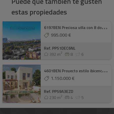
Puede que también te gusten
estas propiedades
6
197BEN Preciosa villa con 8 dormitorios a po ...
995.000 €
Ref. PPS1DEC6NL
2
392 m
8
6
4
601BEN Proyecto estilo ibicenco con licencia ...
1.150.000 €
Ref. PPS9A3EZD
2
230 m
4
5