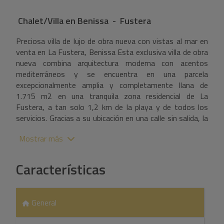
Chalet/Villa
en
Benissa - Fustera
Preciosa villa de lujo de obra nueva con vistas al mar en
venta en La Fustera, Benissa Esta exclusiva villa de obra
nueva combina arquitectura moderna con acentos
mediterráneos y se encuentra en una parcela
excepcionalmente amplia y completamente llana de
1.715 m2 en una tranquila zona residencial de La
Fustera, a tan solo 1,2 km de la playa y de todos los
servicios. Gracias a su ubicación en una calle sin salida, la
vivienda disfruta de máxima privacidad, total tranquilidad
Mostrar más
y orientación sur, permitiéndole disfrutar del sol durante
todo el día. Un valor añadido excepcional de esta
propiedad es la gran zona ajardinada adicional de
Características
aproximadamente 900 m2 situada detrás de la villa, que
ofrece numerosas posibilidades. Este espacio es ideal
para instalar una o varias casas de invitados, crear una
General
zona deportiva o wellness, una pista de pádel o un
huerto. La villa cuenta con una superficie construida de