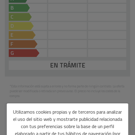
B
C
D
E
F
G
EN TRÁMITE
*Esta información está sujeta a errores y no forma parte de ningún contrato. La oferta
puede ser modificada o retirada sin previo aviso. El precio no incluye los costes de la
compra.
Utilizamos cookies propias y de terceros para analizar
Tu nombre completo
*
el uso del sitio web y mostrarte publicidad relacionada
con tus preferencias sobre la base de un perfil
elaborado a partir de tus hábitos de navegación (por