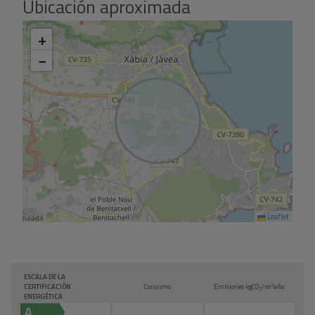
Ubicación aproximada
+
−
Leaflet
ESCALA DE LA
2
CERTIFICACIÓN
Consumo
Emisiones kg
CO
/m
año
2
ENERGÉTICA
A