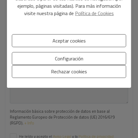
ejemplo, páginas visitadas). Para más información
Tu email
*
visite nuestra página de
Política de Cookies
Tu teléfono
*
Aceptar cookies
Configuración
Tu mensaje
Rechazar cookies
Información básica sobre protección de datos en base al
Reglamento Europeo de Protección de datos (UE) 2016/679
(RGPD).
+ Info
He leído y acepto el
Aviso Legal
y la
Política de privacidad