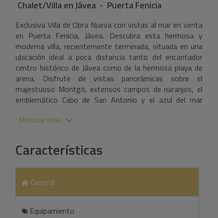
Chalet/Villa
en
Jávea - Puerta Fenicia
Exclusiva Villa de Obra Nueva con vistas al mar en venta
en Puerta Fenicia, Jávea. Descubra esta hermosa y
moderna villa, recientemente terminada, situada en una
ubicación ideal a poca distancia tanto del encantador
centro histórico de Jávea como de la hermosa playa de
arena. Disfrute de vistas panorámicas sobre el
majestuoso Montgó, extensos campos de naranjos, el
emblemático Cabo de San Antonio y el azul del mar
Mediterráneo. Distribuida en dos plantas, esta villa
Mostrar más
ofrece un equilibrio perfecto entre lujo y funcionalidad. La
planta superior alberga un generoso salón-comedor,
donde los grandes ventanales no sólo proporcionan
Características
abundante luz natural, sino que también ofrecen amplias
vistas de los alrededores. La cocina semiabierta está
equipada con materiales de primera calidad, incluida una
General
amplia isla de cocina. También hay un práctico lavadero
con acceso directo desde la cocina y un aseo de
invitados. Las ventanas correderas de la cocina dan
Equipamiento
acceso a una amplia terraza parcialmente cubierta y a un