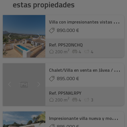
estas propiedades
V
illa con impresionantes vistas panorámicas, ...
890.000 €
Ref. PPS2DNCHQ
2
200 m
4
4
C
halet/Villa en venta en Jávea / Xàbia
895.000 €
Ref. PPSNKLRPY
2
200 m
4
3
I
mpresionante villa nueva y moderna
895.000 €