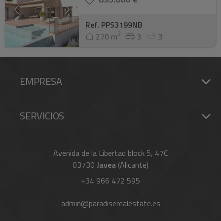
Ref. PPS3199NB
2
270 m
3
3
EMPRESA
SERVICIOS
Avenida de la Libertad block 5, 47C
03730
Javea
(Alicante)
+34 966 472 595
admin@paradiserealestate.es