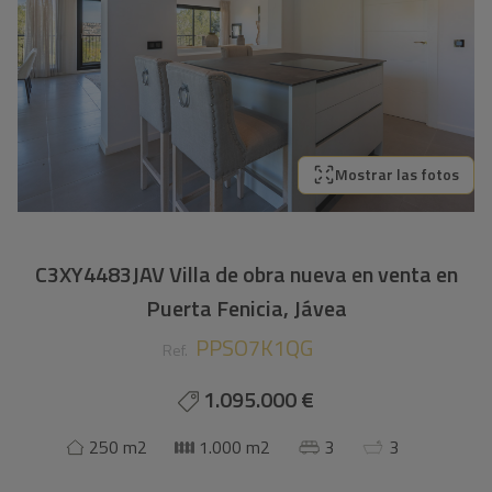
Mostrar las fotos
C3XY4483JAV Villa de obra nueva en venta en
Puerta Fenicia, Jávea
PPSO7K1QG
Ref.
1.095.000 €
250 m2
1.000 m2
3
3