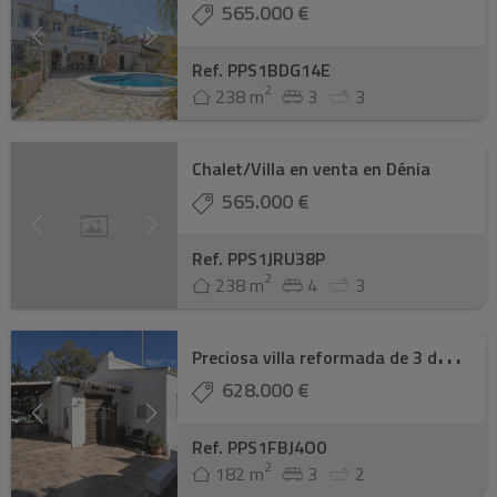
565.000 €
Ref. PPS1BDG14E
2
238 m
3
3
Chalet/Villa en venta en Dénia
565.000 €
Ref. PPS1JRU38P
2
238 m
4
3
P
reciosa villa reformada de 3 dormitorios con ...
628.000 €
Ref. PPS1FBJ4O0
2
182 m
3
2