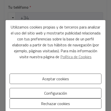
Tu teléfono
*
Utilizamos cookies propias y de terceros para analizar
Tu mensaje
el uso del sitio web y mostrarte publicidad relacionada
con tus preferencias sobre la base de un perfil
elaborado a partir de tus hábitos de navegación (por
ejemplo, páginas visitadas). Para más información
visite nuestra página de
Política de Cookies
Información básica sobre protección de datos en base al
Reglamento Europeo de Protección de datos (UE) 2016/679
(RGPD).
+ Info
Aceptar cookies
He leído y acepto el
Aviso Legal
y la
Política de privacidad
Configuración
Acepto envíos comerciales
Rechazar cookies
Enviar solicitud