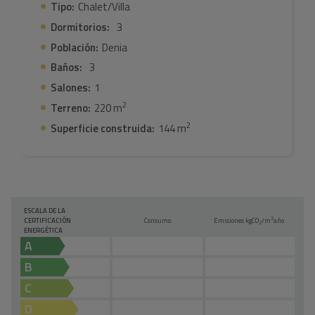
Tipo:
Chalet/Villa
Dormitorios:
3
Población:
Denia
Baños:
3
Salones:
1
2
Terreno:
220 m
2
Superficie construida:
144 m
ESCALA DE LA
2
CERTIFICACIÓN
Consumo
Emisiones kg
CO
/m
año
2
ENERGÉTICA
A
B
C
D