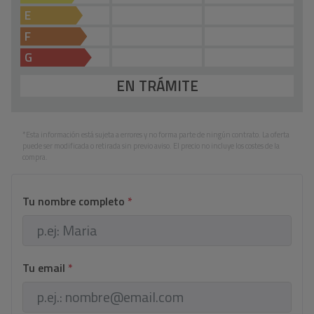
E
F
G
EN TRÁMITE
*Esta información está sujeta a errores y no forma parte de ningún contrato. La oferta
puede ser modificada o retirada sin previo aviso. El precio no incluye los costes de la
compra.
Tu nombre completo
*
Tu email
*