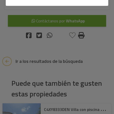
Contáctanos por
WhatsApp
Ir a los resultados de la búsqueda
Puede que también te gusten
estas propiedades
C
4XY8333DEN Villa con piscina y vistas panor� ...