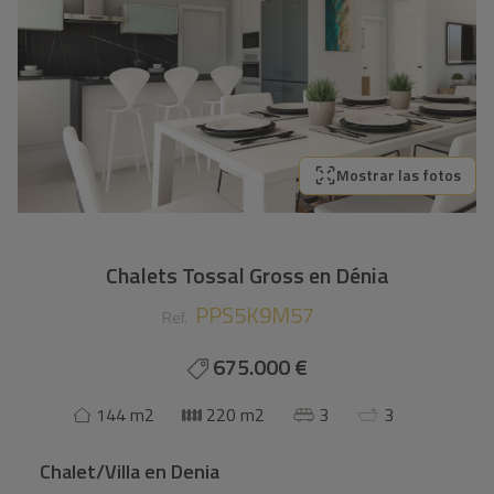
Mostrar las fotos
Chalets Tossal Gross en Dénia
PPS5K9M57
Ref.
675.000 €
144 m2
220 m2
3
3
Chalet/Villa
en
Denia