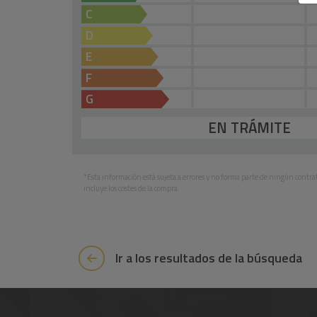
C
D
E
F
G
EN TRÁMITE
*Esta información está sujeta a errores y no forma parte de ningún contrato
incluye los costes de la compra.
Ir a los resultados de la búsqueda