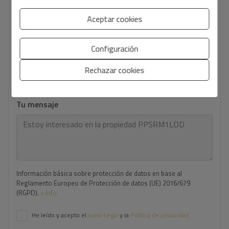
Tu email
*
Aceptar cookies
Configuración
Tu teléfono
*
Rechazar cookies
Tu mensaje
Información básica sobre protección de datos en base al
Reglamento Europeo de Protección de datos (UE) 2016/679
(RGPD).
+ Info
He leído y acepto el
Aviso Legal
y la
Política de privacidad