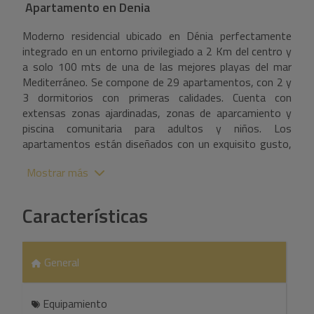
Apartamento
en
Denia
Moderno residencial ubicado en Dénia perfectamente
integrado en un entorno privilegiado a 2 Km del centro y
a solo 100 mts de una de las mejores playas del mar
Mediterráneo. Se compone de 29 apartamentos, con 2 y
3 dormitorios con primeras calidades. Cuenta con
extensas zonas ajardinadas, zonas de aparcamiento y
piscina comunitaria para adultos y niños. Los
apartamentos están diseñados con un exquisito gusto,
cuidando la distribución interior, buscando siempre el
Mostrar más
mayor confort para el cliente y disponen de amplias
terrazas.Estructura de hormigón armado. Fachada con
acabado en monocapa combinado con porcelánico o
Características
similar. Carpintería exterior de PVC con rotura de puente
térmico, vidrios dobles con cámara de aire tipo “Climalit”
y bajo emisivos. Persianas exteriores motorizadas en
General
salón y dormitorios Puerta de entrada a la vivienda
acorazada. Pavimento interior porcelánico o similar, el
rodapié será lacado a juego con la carpintería interior.
Equipamiento
Paramentos verticales de baños y aseos en porcelánico