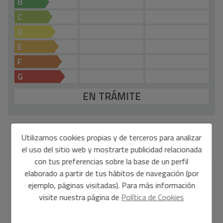
B
ajardinadas, dos piscinas, una de uso infantil.
C
Aparcamiento exterior para bicicletas. Preinstalación para
la recarga de vehículos en el aparcamiento según
D
normativa. Esta memoria de calidades es meramente
E
informativa, sujeta a posibles cambios de índole técnico,
F
legal, comercial y/o ejecución de la obra.
G
EN TRÁMITE
*Esta información está sujeta a errores y no forma parte de ningún contrato. La oferta
Utilizamos cookies propias y de terceros para analizar
puede ser modificada o retirada sin previo aviso. El precio no incluye los costes de la
el uso del sitio web y mostrarte publicidad relacionada
compra.
con tus preferencias sobre la base de un perfil
elaborado a partir de tus hábitos de navegación (por
Tu nombre completo
*
ejemplo, páginas visitadas). Para más información
visite nuestra página de
Política de Cookies