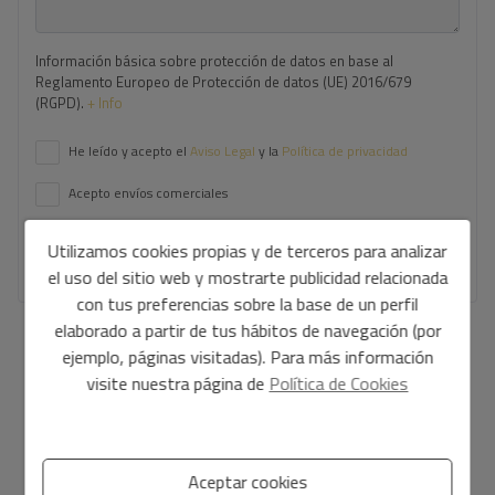
Información básica sobre protección de datos en base al
Reglamento Europeo de Protección de datos (UE) 2016/679
(RGPD).
+ Info
He leído y acepto el
Aviso Legal
y la
Política de privacidad
Acepto envíos comerciales
Utilizamos cookies propias y de terceros para analizar
Enviar solicitud
el uso del sitio web y mostrarte publicidad relacionada
con tus preferencias sobre la base de un perfil
elaborado a partir de tus hábitos de navegación (por
Contáctanos por
WhatsApp
ejemplo, páginas visitadas). Para más información
visite nuestra página de
Política de Cookies
Aceptar cookies