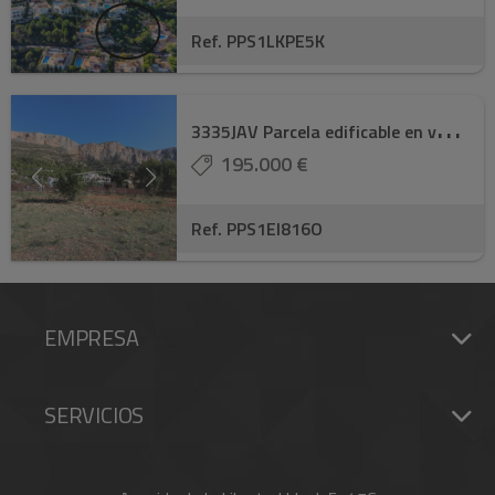
Ref. PPS1LKPE5K
3
335JAV Parcela edificable en venta en Javea
195.000 €
Ref. PPS1EI816O
EMPRESA
SERVICIOS