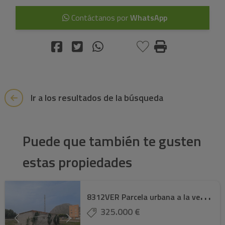
Contáctanos por
WhatsApp
Ir a los resultados de la búsqueda
Puede que también te gusten
estas propiedades
8
312VER Parcela urbana a la venta en el Verge ...
325.000 €