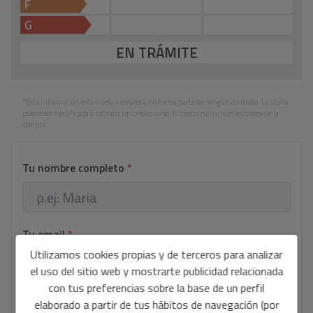
F
G
EN TRÁMITE
*Esta información está sujeta a errores y no forma parte de ningún contrato. La oferta
puede ser modificada o retirada sin previo aviso. El precio no incluye los costes de la
compra.
Tu nombre completo
*
Tu email
*
Utilizamos cookies propias y de terceros para analizar
el uso del sitio web y mostrarte publicidad relacionada
con tus preferencias sobre la base de un perfil
Tu teléfono
*
elaborado a partir de tus hábitos de navegación (por