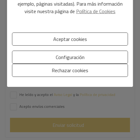
ejemplo, páginas visitadas). Para más información
visite nuestra página de
Política de Cookies
Tu mensaje
Aceptar cookies
Configuración
Información básica sobre protección de datos en base al
Rechazar cookies
Reglamento Europeo de Protección de datos (UE) 2016/679
(RGPD).
+ Info
He leído y acepto el
Aviso Legal
y la
Política de privacidad
Acepto envíos comerciales
Enviar solicitud