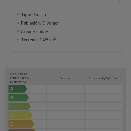
Tipo:
Parcela
Población:
El Verger
Área:
Salobres
2
Terreno:
1.489 m
ESCALA DE LA
2
CERTIFICACIÓN
Consumo
Emisiones kg
CO
/m
año
2
ENERGÉTICA
A
B
C
D
E