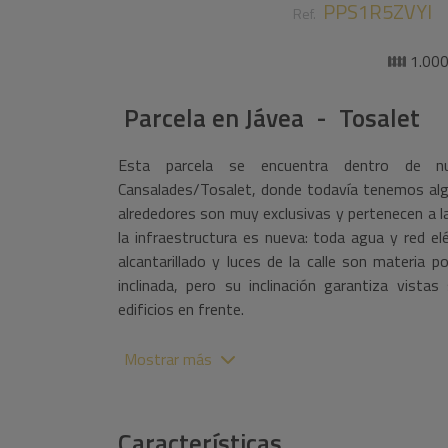
PPS1R5ZVYI
Ref.
1.00
Parcela
en
Jávea - Tosalet
Esta parcela se encuentra dentro de nu
Cansalades/Tosalet, donde todavía tenemos algu
alrededores son muy exclusivas y pertenecen a la
la infraestructura es nueva: toda agua y red el
alcantarillado y luces de la calle son materia 
inclinada, pero su inclinación garantiza vistas
edificios en frente.
Mostrar más
Características