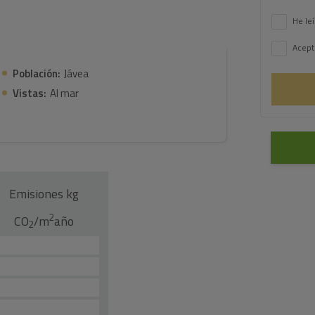
He leí
Acept
Población:
Jávea
Vistas:
Al mar
Emisiones kg
2
CO
/m
año
2