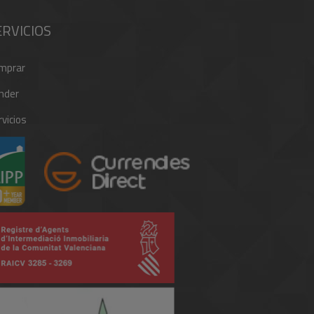
ERVICIOS
mprar
nder
vicios