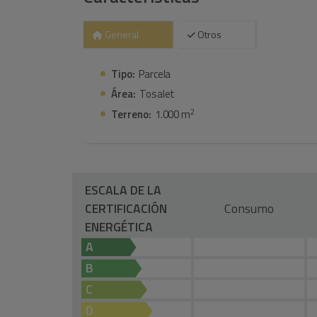
General
Otros
Tipo:
Parcela
Área:
Tosalet
2
Terreno:
1.000 m
ESCALA DE LA
CERTIFICACIÓN
Consumo
ENERGÉTICA
A
B
C
D