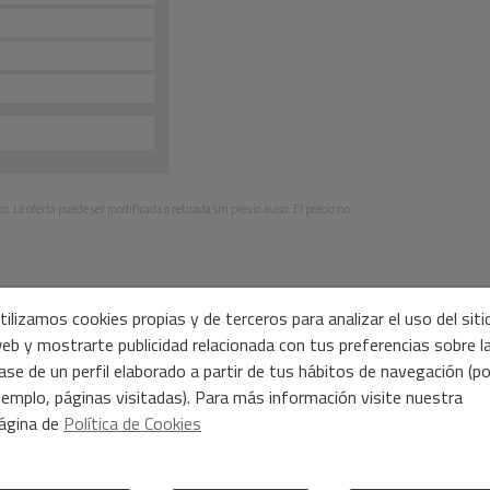
. La oferta puede ser modificada o retirada sin previo aviso. El precio no
tilizamos cookies propias y de terceros para analizar el uso del siti
eb y mostrarte publicidad relacionada con tus preferencias sobre l
ase de un perfil elaborado a partir de tus hábitos de navegación (po
jemplo, páginas visitadas). Para más información visite nuestra
stas propiedades
ágina de
Política de Cookies