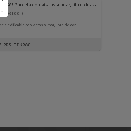
4
603JAV Parcela con vistas al mar, libre de c ...
398.000 €
cela edificable con vistas al mar, libre de con...
f. PPS1TDKR8C