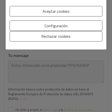
Tu email
*
Aceptar cookies
Configuración
Tu teléfono
*
Rechazar cookies
Tu mensaje
Información básica sobre protección de datos en base al
Reglamento Europeo de Protección de datos (UE) 2016/679
(RGPD).
+ Info
He leído y acepto el
Aviso Legal
y la
Política de privacidad