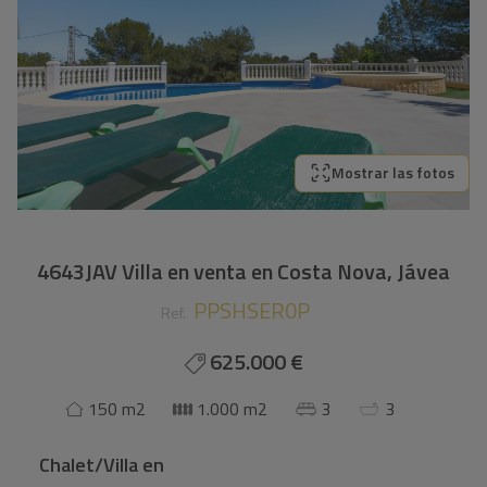
Mostrar las fotos
4643JAV Villa en venta en Costa Nova, Jávea
PPSHSER0P
Ref.
625.000 €
150 m2
1.000 m2
3
3
Chalet/Villa
en