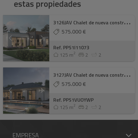
estas propiedades
3
126JAV Chalet de nueva construcción en vent ...
575.000 €
Ref. PPS1I11073
2
125 m
2
2
3
127JAV Chalet de nueva construcción en vent ...
575.000 €
Ref. PPS1VUOYWP
2
125 m
2
2
EMPRESA