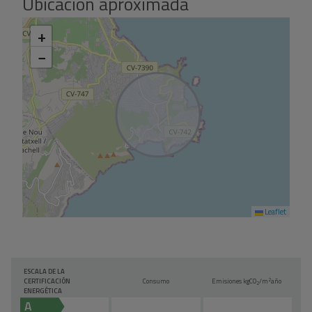
Ubicación aproximada
+
−
Leaflet
ESCALA DE LA
2
CERTIFICACIÓN
Consumo
Emisiones kg
CO
/m
año
2
ENERGÉTICA
A