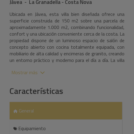
Jávea - La Granadella - Costa Nova
Ubicada en Jávea, esta villa bien diseñada ofrece una
superficie construida de 150 m2 sobre una parcela de
aproximadamente 1.000 m2, combinando funcionalidad,
confort y una ubicación conveniente cerca de la costa. La
propiedad dispone de un luminoso espacio de salón de
concepto abierto con cocina totalmente equipada, con
mobiliario de alta calidad y encimeras de granito, creando
un entorno práctico y moderno para el día a día. La villa
cuenta con ventanas de PVC con doble acristalamiento e
Mostrar más
incluye un depósito de agua de 10.000 litros,
garantizando eficiencia y fiabilidad. Las zonas exteriores
están pensadas para el estilo de vida mediterráneo, con
Características
una piscina privada de 10 x 5 m y terrazas alrededor,
ideales para el descanso y el uso al aire libre. Situada a
pocos minutos de la playa de arena del Arenal y del casco
General
antiguo de Jávea, la propiedad ofrece fácil acceso a
restaurantes, servicios y comodidades, manteniendo al
mismo tiempo un entorno residencial tranquilo.
Equipamiento