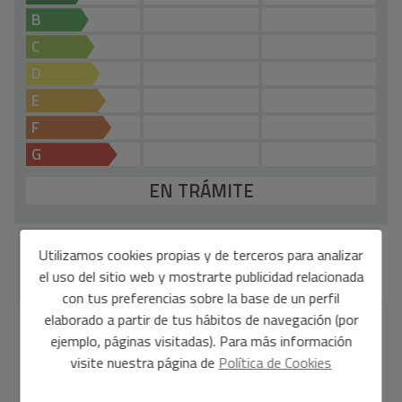
B
C
D
E
F
G
EN TRÁMITE
Utilizamos cookies propias y de terceros para analizar
*Esta información está sujeta a errores y no forma parte de ningún contrato. La oferta
puede ser modificada o retirada sin previo aviso. El precio no incluye los costes de la
el uso del sitio web y mostrarte publicidad relacionada
compra.
con tus preferencias sobre la base de un perfil
elaborado a partir de tus hábitos de navegación (por
Tu nombre completo
*
ejemplo, páginas visitadas). Para más información
visite nuestra página de
Política de Cookies