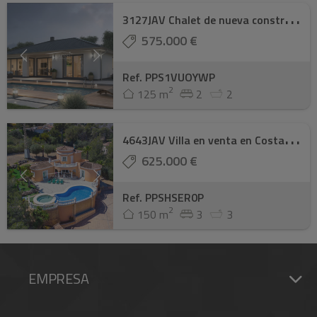
3
127JAV Chalet de nueva construcción en vent ...
575.000 €
Ref. PPS1VUOYWP
2
125 m
2
2
4
643JAV Villa en venta en Costa Nova, Jávea
625.000 €
Ref. PPSHSER0P
2
150 m
3
3
EMPRESA