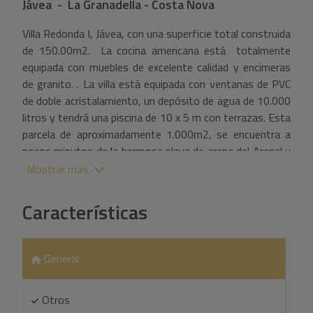
Jávea - La Granadella - Costa Nova
Villa Redonda I, Jávea, con una superficie total construida
de 150.00m2. La cocina americana está totalmente
equipada con muebles de excelente calidad y encimeras
de granito. . La villa está equipada con ventanas de PVC
de doble acristalamiento, un depósito de agua de 10.000
litros y tendrá una piscina de 10 x 5 m con terrazas. Esta
parcela de aproximadamente 1.000m2, se encuentra a
pocos minutos de la hermosa playa de arena del Arenal y
del casco antiguo de Jávea con sus calles estrechas,
Mostrar más
restaurantes y bares de tapas.
Características
General
Otros