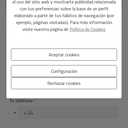
el uso del sitio web y mostrarte publicidad relacionada
con tus preferencias sobre la base de un perfil
elaborado a partir de tus hábitos de navegación (por
*Esta información está sujeta a errores y no forma parte de ningún contrato. La oferta
ejemplo, páginas visitadas). Para más información
puede ser modificada o retirada sin previo aviso. El precio no incluye los costes de la
visite nuestra página de
Política de Cookies
compra.
Tu nombre completo
*
Aceptar cookies
Configuración
Tu email
*
Rechazar cookies
Tu teléfono
*