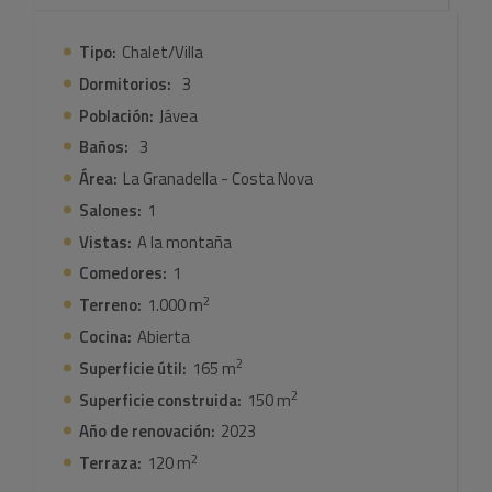
Tipo:
Chalet/Villa
Dormitorios:
3
Población:
Jávea
Baños:
3
Área:
La Granadella - Costa Nova
Salones:
1
Vistas:
A la montaña
Comedores:
1
2
Terreno:
1.000 m
Cocina:
Abierta
2
Superficie útil:
165 m
2
Superficie construida:
150 m
Año de renovación:
2023
2
Terraza:
120 m