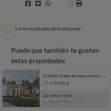
Ir a los resultados de la búsqueda
Puede que también te gusten
estas propiedades
3
126JAV Chalet de nueva construcción en vent ...
575.000 €
Ref. PPS1I11073
2
125 m
2
2