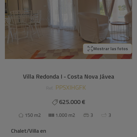
Mostrar las fotos
Villa Redonda I - Costa Nova Jávea
PPSXIHGFK
Ref.
625.000 €
150 m2
1.000 m2
3
3
Chalet/Villa
en