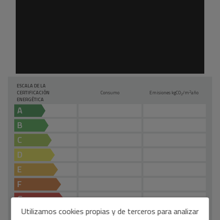
ESCALA DE LA
2
CERTIFICACIÓN
Consumo
Emisiones kg
CO
/m
año
2
ENERGÉTICA
A
B
C
D
E
F
G
Utilizamos cookies propias y de terceros para analizar
EN TRÁMITE